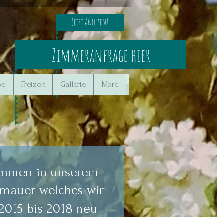
Jetzt Anrufen!
Zimmeranfrage hier
be
Freizeit
Gallerie
More
ommen in unserem
dtmauer welches wir
 2015 bis 2018 neu