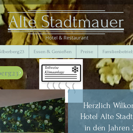
Alte Stadtmauer
Hotel & Restaurant
Silberberg23
Essen & Genießen
Preise
Familienbetrie
berg23
Herzlich Wilk
Hotel Alte Sta
in den Jahren