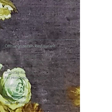
Öffnungszeiten Restaurant
Mittwoch - Montag
11.00 Uhr bis 22.00 Uhr
Dienstag Ruhetag
Für Hotelgäste Frühstück
Kontakt
Weingasse 8-12
56814 Beilstein/Mosel