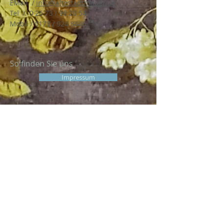
EMail /
info@altestadtmauer.de
​Tel / 0 26 73 / 96 20 54
Mobil / 0173 /
924 8446
So finden Sie uns
Impressum